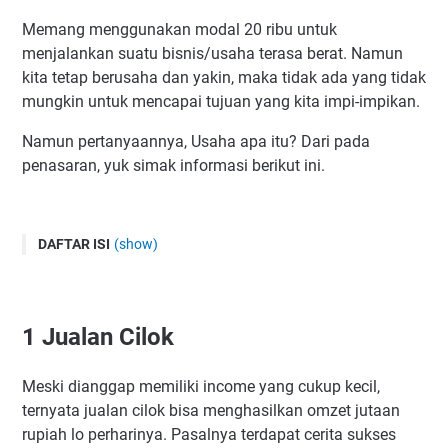
Memang menggunakan modal 20 ribu untuk
menjalankan suatu bisnis/usaha terasa berat. Namun
kita tetap berusaha dan yakin, maka tidak ada yang tidak
mungkin untuk mencapai tujuan yang kita impi-impikan.
Namun pertanyaannya, Usaha apa itu? Dari pada
penasaran, yuk simak informasi berikut ini.
DAFTAR ISI
(show)
1 Jualan Cilok
2 Jualan Jamur Krispi
1 Jualan Cilok
3 Jualan Es Lilin
4 Jualan Keripik Bayam
Meski dianggap memiliki income yang cukup kecil,
5 Jualan Cireng Isi
ternyata jualan cilok bisa menghasilkan omzet jutaan
6 Jualan Keripik Tempe
rupiah lo perharinya. Pasalnya terdapat cerita sukses
7 Usaha Dengan Modal 10 Ribu