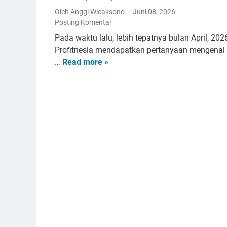
Oleh Anggi Wicaksono
Juni 08, 2026
Posting Komentar
Pada waktu lalu, lebih tepatnya bulan April, 202
Profitnesia mendapatkan pertanyaan mengenai 
…
Read more »
4
0
+
I
d
e
N
a
m
a
U
s
a
h