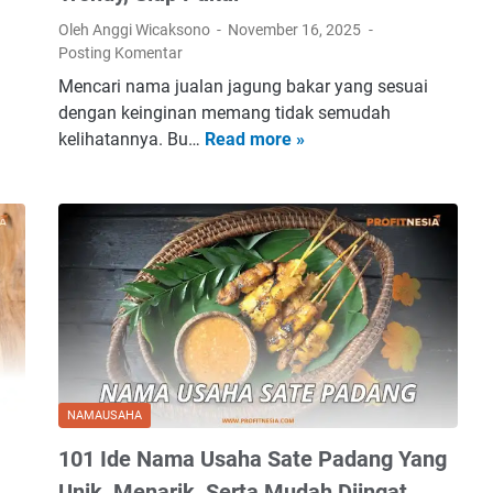
T
Oleh Anggi Wicaksono
November 16, 2025
a
Posting Komentar
h
Mencari nama jualan jagung bakar yang sesuai
u
dengan keinginan memang tidak semudah
B
kelihatannya. Bu…
Read more »
1
u
3
l
8
a
+
t
N
K
a
e
m
r
a
e
J
n
u
&
a
K
NAMAUSAHA
l
e
101 Ide Nama Usaha Sate Padang Yang
a
k
n
Unik, Menarik, Serta Mudah Diingat
i