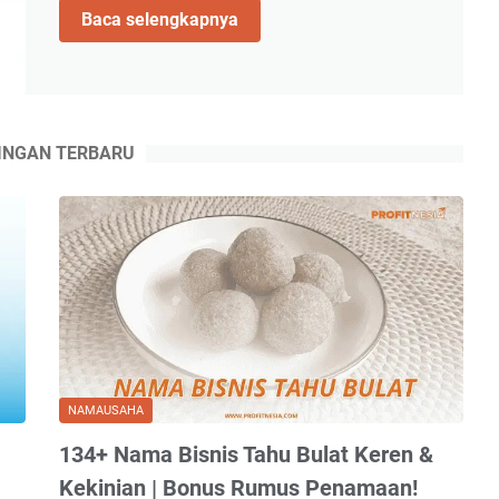
78+
Baca selengkapnya
Nama
Usaha
Asinan
Buah
dan
INGAN TERBARU
Sayur
Unik
Beserta
Artinya
NAMAUSAHA
134+ Nama Bisnis Tahu Bulat Keren &
Kekinian | Bonus Rumus Penamaan!