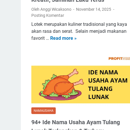
U
Oleh Anggi Wicaksono
November 14, 2025
n
Posting Komentar
i
Lotek merupakan kuliner tradisional yang kaya
k
akan rasa dan serat. Selain menjadi makanan
,
favorit …
Read more »
1
&
1
P
9
e
+
m
I
b
d
a
e
w
N
a
a
H
m
o
a
k
NAMAUSAHA
U
i
94+ Ide Nama Usaha Ayam Tulang
s
a