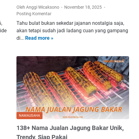
Oleh Anggi Wicaksono
November 18, 2025
Posting Komentar
6,
Tahu bulat bukan sekedar jajanan nostalgia saja,
ide
akan tetapi sudah jadi ladang cuan yang gampang
di…
Read more »
1
3
4
+
N
a
m
a
B
i
s
NAMAUSAHA
n
138+ Nama Jualan Jagung Bakar Unik,
i
s
Trendy, Siap Pakai