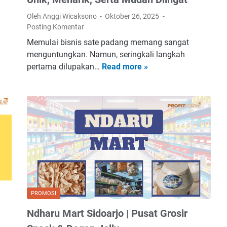
J
n
Oleh Anggi Wicaksono
Oktober 26, 2025
a
i
Posting Komentar
g
a
Memulai bisnis sate padang memang sangat
u
n
menguntungkan. Namun, seringkali langkah
n
|
pertama dilupakan…
Read more »
1
g
B
0
B
o
1
a
n
I
k
u
d
a
s
e
r
R
N
U
u
a
n
m
m
i
u
a
k
s
U
,
P
PROMOSI
s
T
e
Ndharu Mart Sidoarjo | Pusat Grosir
a
r
n
h