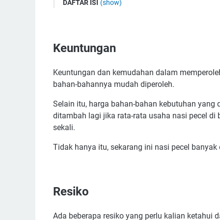
DAFTAR ISI
(show)
Keuntungan
Resiko
Keuntungan
Analisis Usaha Nasi Pecel
Asumsi
Keuntungan dan kemudahan dalam memperoleh 
Modal Investasi Awal
bahan-bahannya mudah diperoleh.
Biaya Operasional
Rincian Pendapatan Per Bulan
Selain itu, harga bahan-bahan kebutuhan yang
ditambah lagi jika rata-rata usaha nasi pecel
Rincian Keuntungan Per Bulan
sekali.
Lama Balik Modal
Tidak hanya itu, sekarang ini nasi pecel banyak
Resiko
Ada beberapa resiko yang perlu kalian ketahui 