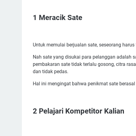
2 Pelajari Kompetitor Kalian
1
Meracik Sate
3 Lokasi Usaha
4 Mencari Supplier Berkualitas
5 Kebersihan Tempat
6 Pelayanan
Untuk memulai berjualan sate, seseorang harus 
7 Promosi
Nah sate yang disukai para pelanggan adalah s
8 Membuka Cabang
pembakaran sate tidak terlalu gosong, citra ra
dan tidak pedas.
Hal ini mengingat bahwa penikmat sate berasal
2
Pelajari Kompetitor Kalian