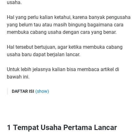
usaha.
Hal yang perlu kalian ketahui, karena banyak pengusaha
yang belum tau atau masih bingung bagaimana cara
membuka cabang usaha dengan cara yang benar.
Hal tersebut bertujuan, agar ketika membuka cabang
usaha baru dapat berjalan lancar.
Untuk lebih jelasnya kalian bisa membaca artikel di
bawah ini.
DAFTAR ISI
(show)
1 Tempat Usaha Pertama Lancar
2 Persiapan Modal
3 Analisis Tempat
1
Tempat Usaha Pertama Lancar
4 Pilih SDM Yang Tepat
5 Strategi Menghadapi Pesaing