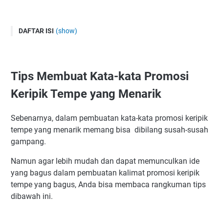
DAFTAR ISI
(show)
Tips Membuat Kata-kata Promosi Keripik Tempe yang
Menarik
1. Buatlah Kalimat Promosi Yang Singkat dan Jelas
Tips Membuat Kata-kata Promosi
2. Pilih Kata Yang Catchy Untuk Memikat Calon Pembeli
Keripik Tempe yang Menarik
3. Berikan Alasan Mengapa Seseorang Membeli Produk
Anda
Sebenarnya, dalam pembuatan kata-kata promosi keripik
4. Gunakan Kalimat Persuasif
tempe yang menarik memang bisa dibilang susah-susah
5. Berikan Cashback atau Diskon Menarik
gampang.
6. Gunakan Jasa Promosi Usaha
Namun agar lebih mudah dan dapat memunculkan ide
Contoh Kata-Kata Promosi Tempe yang Lucu
yang bagus dalam pembuatan kalimat promosi keripik
Contoh Iklan Keripik Tempe di Berbagai Media
tempe yang bagus, Anda bisa membaca rangkuman tips
Contoh Kata-kata Promosi Tempe yang Unik
dibawah ini.
Ide Kata-Kata Promosi Tempe yang Menarik