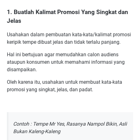
Contoh Promosi Keripik Tempe Yang Terbaik
Manfaat Promosi Dengan Kata-kata Menarik
1. Buatlah Kalimat Promosi Yang Singkat dan
1. Menambah Value untuk Konsumen
Jelas
2. Meningkatkan Angka Jual atau Pendapatan
Usahakan dalam pembuatan kata-kata/kalimat promosi
keripik tempe dibuat jelas dan tidak terlalu panjang.
Hal ini bertujuan agar memudahkan calon audiens
ataupun konsumen untuk memahami informasi yang
disampaikan.
Oleh karena itu, usahakan untuk membuat kata-kata
promosi yang singkat, jelas, dan padat.
Contoh : Tempe Mr Yes, Rasanya Nampol Bikin, Asli
Bukan Kaleng-Kaleng