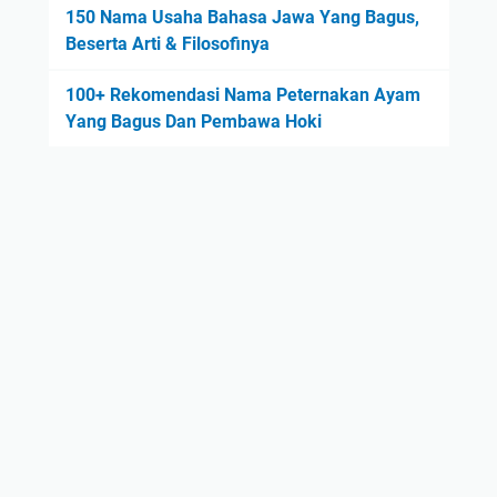
150 Nama Usaha Bahasa Jawa Yang Bagus,
Beserta Arti & Filosofinya
100+ Rekomendasi Nama Peternakan Ayam
Yang Bagus Dan Pembawa Hoki