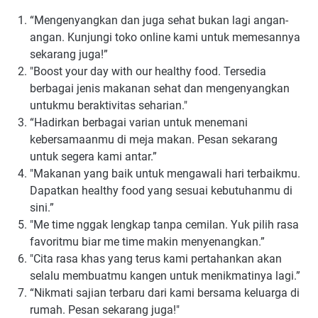
“Mengenyangkan dan juga sehat bukan lagi angan-
angan. Kunjungi toko online kami untuk memesannya
sekarang juga!”
"Boost your day with our healthy food. Tersedia
berbagai jenis makanan sehat dan mengenyangkan
untukmu beraktivitas seharian."
“Hadirkan berbagai varian untuk menemani
kebersamaanmu di meja makan. Pesan sekarang
untuk segera kami antar.”
"Makanan yang baik untuk mengawali hari terbaikmu.
Dapatkan healthy food yang sesuai kebutuhanmu di
sini.”
"Me time nggak lengkap tanpa cemilan. Yuk pilih rasa
favoritmu biar me time makin menyenangkan.”
"Cita rasa khas yang terus kami pertahankan akan
selalu membuatmu kangen untuk menikmatinya lagi.”
“Nikmati sajian terbaru dari kami bersama keluarga di
rumah. Pesan sekarang juga!"