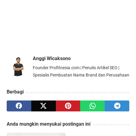
Anggi Wicaksono
Founder Profitnesia.com | Penulis Artikel SEO |
Spesialis Pembuatan Nama Brand dan Perusahaan
Berbagi
Anda mungkin menyukai postingan ini