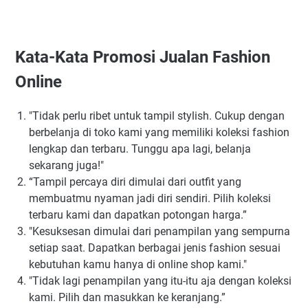
Kata-Kata Promosi Jualan Fashion
Online
"Tidak perlu ribet untuk tampil stylish. Cukup dengan
berbelanja di toko kami yang memiliki koleksi fashion
lengkap dan terbaru. Tunggu apa lagi, belanja
sekarang juga!"
“Tampil percaya diri dimulai dari outfit yang
membuatmu nyaman jadi diri sendiri. Pilih koleksi
terbaru kami dan dapatkan potongan harga.”
"Kesuksesan dimulai dari penampilan yang sempurna
setiap saat. Dapatkan berbagai jenis fashion sesuai
kebutuhan kamu hanya di online shop kami."
"Tidak lagi penampilan yang itu-itu aja dengan koleksi
kami. Pilih dan masukkan ke keranjang.”