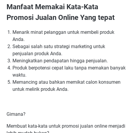
Manfaat Memakai Kata-Kata
Promosi Jualan Online Yang tepat
Menarik minat pelanggan untuk membeli produk
Anda.
Sebagai salah satu strategi marketing untuk
penjualan produk Anda.
Meningkatkan pendapatan hingga penjualan.
Produk berpotensi cepat laku tanpa memakan banyak
waktu.
Memancing atau bahkan memikat calon konsumen
untuk melirik produk Anda.
Gimana?
Membuat kata-kata untuk promosi jualan online menjadi