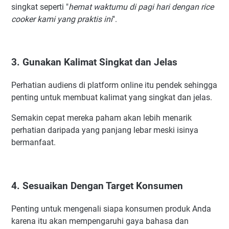
singkat seperti "
hemat waktumu di pagi hari dengan rice
cooker kami yang praktis ini
".
3. Gunakan Kalimat Singkat dan Jelas
Perhatian audiens di platform online itu pendek sehingga
penting untuk membuat kalimat yang singkat dan jelas.
Semakin cepat mereka paham akan lebih menarik
perhatian daripada yang panjang lebar meski isinya
bermanfaat.
4. Sesuaikan Dengan Target Konsumen
Penting untuk mengenali siapa konsumen produk Anda
karena itu akan mempengaruhi gaya bahasa dan