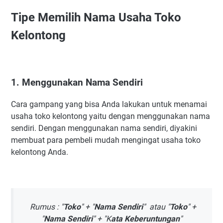
1. Menggunakan Nama Sendiri
Tipe Memilih Nama Usaha Toko
2. Sisipkan Kata Sifat, Kata Kerja, atau Kata Unik
Lainnya.
Kelontong
3. Melakukan Riset Nama Usaha Toko Kelontong Pesaing
Kumpulan Ide Nama Toko Kelontong Unik dan Menarik
1 Nama Toko Kelontong Jawa
1. Menggunakan Nama Sendiri
2 Nama Toko Kelontong Islami
3 Nama Toko Kelontong Unik dan Keren
Cara gampang yang bisa Anda lakukan untuk menamai
4 Nama Toko Kelontong Menggunakan Nama Sendiri
usaha toko kelontong yaitu dengan menggunakan nama
5 Nama Toko Kelontong Berkah dan Familiar
sendiri. Dengan menggunakan nama sendiri, diyakini
membuat para pembeli mudah mengingat usaha toko
Manfaat Nama Toko Kelontong Yang Unik dan Bagus
kelontong Anda.
Rumus : "
Toko
" + "
Nama Sendiri
" atau "
Toko
" +
"
Nama Sendiri
" + "K
ata Keberuntungan
"