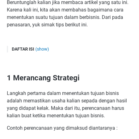
Beruntunglah kalian jika membaca artikel yang satu ini.
Karena kali ini, kita akan membahas bagaimana cara
menentukan suatu tujuan dalam berbisnis. Dari pada
penasaran, yuk simak tips berikut ini.
DAFTAR ISI
(show)
1 Merancang Strategi
2 Tentukan Tujuan Yang Jelas/Spesifik
1
Merancang Strategi
3 Tentukan Batas Waktu Pencapaian
4 Berkomitmen Dengan Tujuan Bisnis
Langkah pertama dalam menentukan tujuan bisnis
5 Memberi Reward Kepada Diri Sendiri
adalah memastikan usaha kalian sepada dengan hasil
5 Gabung Komunitas Bisnis
yang didapat kelak. Maka dari itu, perencanaan harus
kalian buat ketika menentukan tujuan bisnis.
Contoh perencanaan yang dimaksud diantaranya :