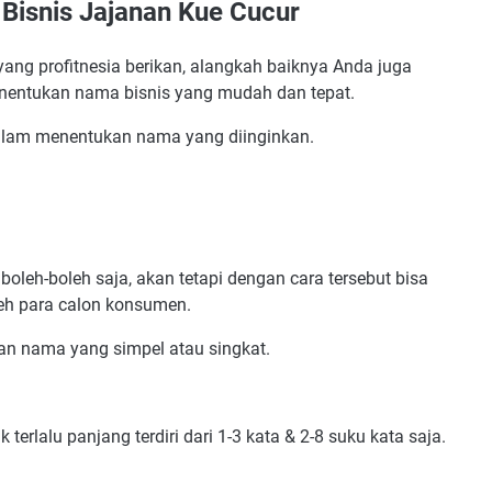
isnis Jajanan Kue Cucur
tar
ang profitnesia berikan, alangkah baiknya Anda juga
enentukan nama bisnis yang mudah dan tepat.
 dalam menentukan nama yang diinginkan.
a
Jawa
oleh-boleh saja, akan tetapi dengan cara tersebut bisa
tic
leh para calon konsumen.
an nama yang simpel atau singkat.
Tepat
erlalu panjang terdiri dari 1-3 kata & 2-8 suku kata saja.