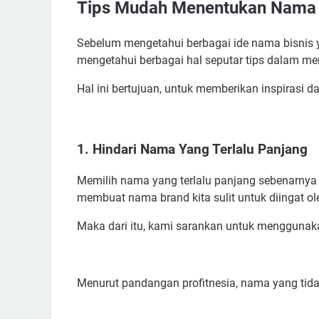
Tips Mudah Menentukan Nama B
2. Hindari Penggunaan Nama Kompetitor Seki
3. Sisipkan Nama Orang
Sebelum mengetahui berbagai ide nama bisnis y
4. Sisipkan Kata Kekinian/Trendy
mengetahui berbagai hal seputar tips dalam m
5. Sisipkan Kosakata Asing
6. Penggunaan Angka Dalam Nama Bisnis
Hal ini bertujuan, untuk memberikan inspirasi
7. Minta Saran Kepada Seseorang
8. Gunakan Jasa Konsultasi Nama Bisnis
1. Hindari Nama Yang Terlalu Panjang
Kumpulan Nama Bisnis Kue Cucur Unik & Artiny
Ide Nama Bisnis Jajanan Kue Cucur Berbahasa 
Memilih nama yang terlalu panjang sebenarnya b
Referensi Nama Bisnis Jajanan Kue Cucur Aesthe
membuat nama brand kita sulit untuk diingat o
Saran Nama Usaha Kue Cucur Yang Bagus
Maka dari itu, kami sarankan untuk menggunak
Manfaat Memakai Nama Bisnis Kue Cucur Yang 
Kesimpulan
Menurut pandangan profitnesia, nama yang tidak t