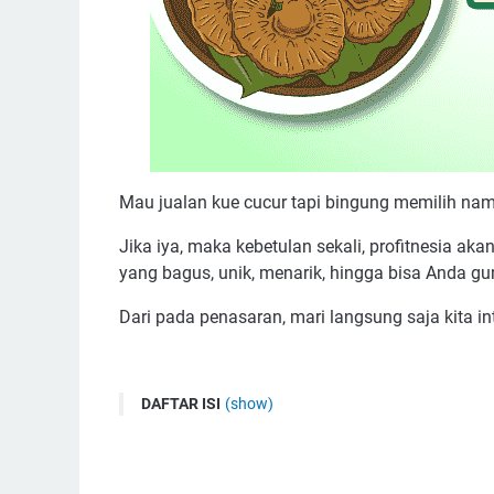
Mau jualan kue cucur tapi bingung memilih na
Jika iya, maka kebetulan sekali, profitnesia a
yang bagus, unik, menarik, hingga bisa Anda g
Dari pada penasaran, mari langsung saja kita i
DAFTAR ISI
(show)
Tips Mudah Menentukan Nama Bisnis Jajanan K
1. Hindari Nama Yang Terlalu Panjang