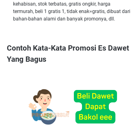
kehabisan, stok terbatas, gratis ongkir, harga
termurah, beli 1 gratis 1, tidak enak=gratis, dibuat dari
bahan-bahan alami dan banyak promonya, dll.
Contoh Kata-Kata Promosi Es Dawet
Yang Bagus