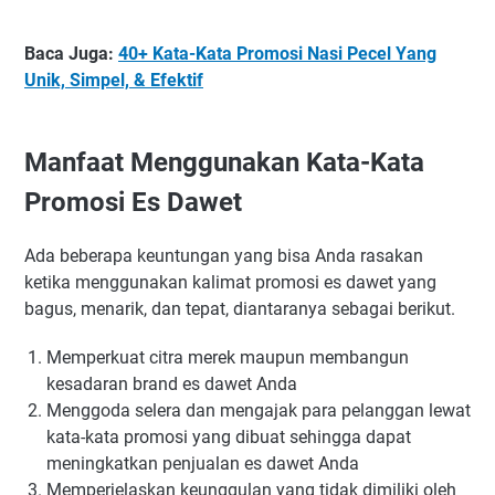
Baca Juga:
40+ Kata-Kata Promosi Nasi Pecel Yang
Unik, Simpel, & Efektif
Manfaat Menggunakan Kata-Kata
Promosi Es Dawet
Ada beberapa keuntungan yang bisa Anda rasakan
ketika menggunakan kalimat promosi es dawet yang
bagus, menarik, dan tepat, diantaranya sebagai berikut.
Memperkuat citra merek maupun membangun
kesadaran brand es dawet Anda
Menggoda selera dan mengajak para pelanggan lewat
kata-kata promosi yang dibuat sehingga dapat
meningkatkan penjualan es dawet Anda
Memperjelaskan keunggulan yang tidak dimiliki oleh