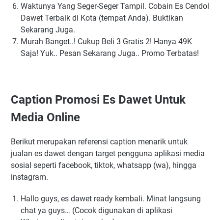
Waktunya Yang Seger-Seger Tampil. Cobain Es Cendol
Dawet Terbaik di Kota (tempat Anda). Buktikan
Sekarang Juga.
Murah Banget..! Cukup Beli 3 Gratis 2! Hanya 49K
Saja! Yuk.. Pesan Sekarang Juga.. Promo Terbatas!
Caption Promosi Es Dawet Untuk
Media Online
Berikut merupakan referensi caption menarik untuk
jualan es dawet dengan target pengguna aplikasi media
sosial seperti facebook, tiktok, whatsapp (wa), hingga
instagram.
Hallo guys, es dawet ready kembali. Minat langsung
chat ya guys… (Cocok digunakan di aplikasi