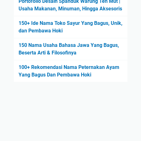
Portofolio Desain Spanduk Warung Teh Mut |
Usaha Makanan, Minuman, Hingga Aksesoris
150+ Ide Nama Toko Sayur Yang Bagus, Unik,
dan Pembawa Hoki
150 Nama Usaha Bahasa Jawa Yang Bagus,
Beserta Arti & Filosofinya
100+ Rekomendasi Nama Peternakan Ayam
Yang Bagus Dan Pembawa Hoki