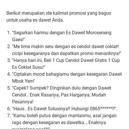
Berikut merupakan ide kalimat promosi yang bagus
untuk usaha es dawet Anda.
"Segarkan harimu dengan Es Dawet Moroseneng
Gaes!"
"Me time makin seru dengan es cendol dawet coklat!
cicipi kesegaranya dan dapatkan promo menariknya!"
"Hanya hari ini, Beli 1 Cup Cendol Dawet Gratis 1 Cup
Es Coklat Susu!"
"Ciptakan mood bahagiamu dengan kesegaran Dawet
Mbok Yem"
"Capek? Sumpek? Dinginkan dulu dengan Dawet
Cendol.. Enak Rasanya, Pas Harganya, Mudah
Pesannya!
"Haus.. Es Dawet Solusinya!! Hubungi 0865******!!".
"Kamu boleh putus dengan mantanmu, asal jangan
ragu dengan kesegaran es dawetku.., Enaknya