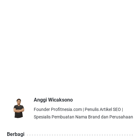
Anggi Wicaksono
Founder Profitnesia.com | Penulis Artikel SEO |
Spesialis Pembuatan Nama Brand dan Perusahaan
Berbagi