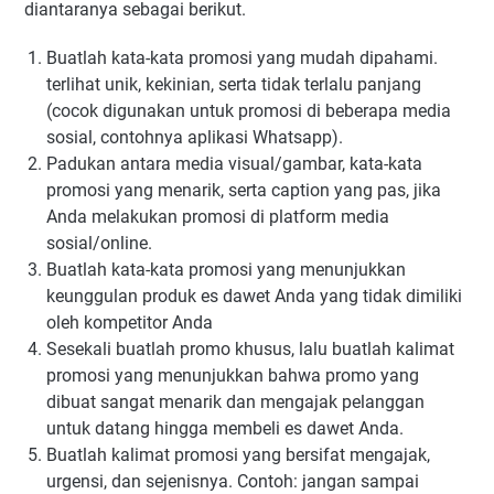
diantaranya sebagai berikut.
Buatlah kata-kata promosi yang mudah dipahami.
terlihat unik, kekinian, serta tidak terlalu panjang
(cocok digunakan untuk promosi di beberapa media
sosial, contohnya aplikasi Whatsapp).
Padukan antara media visual/gambar, kata-kata
promosi yang menarik, serta caption yang pas, jika
Anda melakukan promosi di platform media
sosial/online.
Buatlah kata-kata promosi yang menunjukkan
keunggulan produk es dawet Anda yang tidak dimiliki
oleh kompetitor Anda
Sesekali buatlah promo khusus, lalu buatlah kalimat
promosi yang menunjukkan bahwa promo yang
dibuat sangat menarik dan mengajak pelanggan
untuk datang hingga membeli es dawet Anda.
Buatlah kalimat promosi yang bersifat mengajak,
urgensi, dan sejenisnya. Contoh: jangan sampai