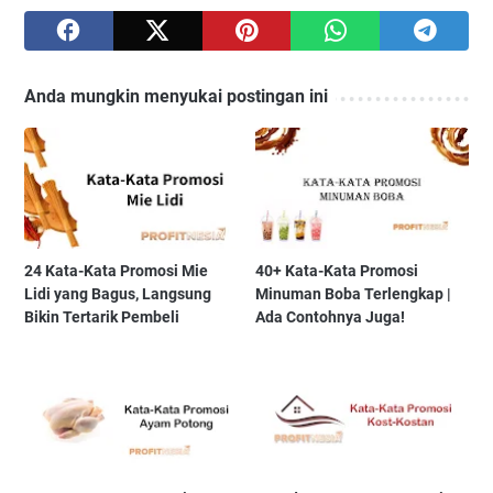
Anda mungkin menyukai postingan ini
24 Kata-Kata Promosi Mie
40+ Kata-Kata Promosi
Lidi yang Bagus, Langsung
Minuman Boba Terlengkap |
Bikin Tertarik Pembeli
Ada Contohnya Juga!