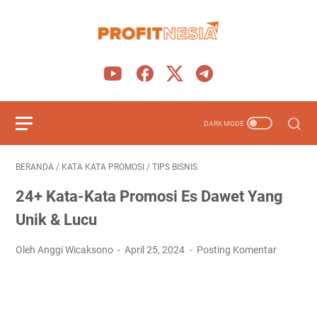
BERANDA
/
KATA KATA PROMOSI
/
TIPS BISNIS
24+ Kata-Kata Promosi Es Dawet Yang
Unik & Lucu
Oleh Anggi Wicaksono
April 25, 2024
Posting Komentar