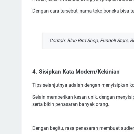
Dengan cara tersebut, nama toko boneka bisa te
Contoh: Blue Bird Shop, Fundoll Store, 
4. Sisipkan Kata Modern/Kekinian
Tips selanjutnya adalah dengan menyisipkan kos
Selain memberikan kesan unik, dengan menyisipk
serta bikin penasaran banyak orang.
Dengan begitu, rasa penasaran membuat audien