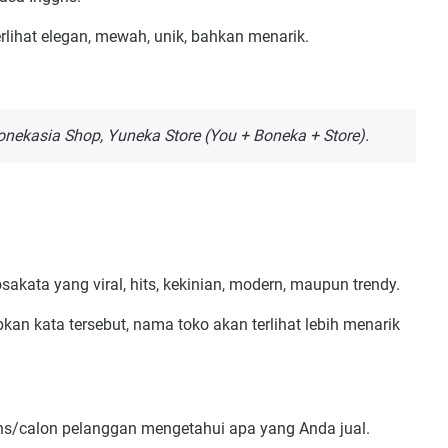
rlihat elegan, mewah, unik, bahkan menarik.
Bonekasia Shop, Yuneka Store (You + Boneka + Store).
akata yang viral, hits, kekinian, modern, maupun trendy.
an kata tersebut, nama toko akan terlihat lebih menarik
s/calon pelanggan mengetahui apa yang Anda jual.