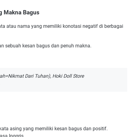
ng Makna Bagus
ta atau nama yang memiliki konotasi negatif di berbagai
an sebuah kesan bagus dan penuh makna.
h=Nikmat Dari Tuhan), Hoki Doll Store
.
kata asing yang memiliki kesan bagus dan positif.
asa Inggris.