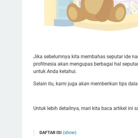
Jika sebelumnya kita membahas seputar ide na
profitnesia akan mengupas berbagai hal seputa
untuk Anda ketahui.
Selain itu, kami juga akan memberikan tips d
Untuk lebih detailnya, mari kita baca artikel ini 
DAFTAR ISI
(show)