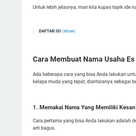
Untuk lebih jelasnya, mari kita kupas topik ide
DAFTAR ISI
(show)
Cara Membuat Nama Usaha Es Kelapa Muda
1. Memakai Nama Yang Memiliki Kesan Bagus
Cara Membuat Nama Usaha Es
2. Tambahkan Nama Seseorang/Pemilik
3. Menyisipkan Kosakata Asing
Ada beberapa cara yang bisa Anda lakukan u
4. Menyisipkan Kosakata Yang Viral di Medsos
kelapa muda yang tepat, diantaranya sebagai be
5. Cari Tahu Referensi Nama Dari Kompetitor
6. Gunakan Jasa Konsultasi Nama Usaha
Kumpulan Nama Warung Es Kelapa Muda Terbai
1. Memakai Nama Yang Memiliki Kesan
Ide Nama Jualan Es Kelapa Muda Yang Menarik
Nama-Nama Usaha Es Kelapa Yang Bagus
Cara pertama yang bisa Anda lakukan adalah 
arti bagus.
Referensi Nama Yang Unik Untuk Usaha Es Kela