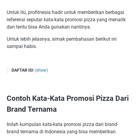
Untuk itu, profitnesia hadir untuk memberikan berbagai
referensi seputar kata-kata promosi pizza yang menarik
dan tentu bisa Anda gunakan nantinya.
Untuk lebih jelasnya, simak pembahasan berikut ini
sampai habis.
DAFTAR ISI
(show)
Contoh Kata-Kata Promosi Pizza Dari Brand Ternama
Contoh Caption Promosi Pizza + Gambar/Poster + Hastag
Contoh Kata-Kata Promosi Pizza Dari
Contoh Kata-Kata Promosi Pizza Yang Bagus dan Menarik
Referensi Kata-Kata Promosi Bahasa Inggris Untuk Jualan
Brand Ternama
Pizza
Kumpulan Kata-Kata Promosi Pizza Yang Lucu
Inilah kumpulan kata-kata promosi pizza dari brand-
brand ternama di Indonesia yang bisa memberikan