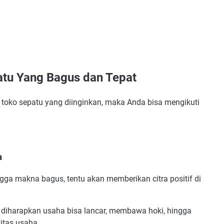
n Tepat
tu Yang Bagus dan Tepat
o sepatu yang diinginkan, maka Anda bisa mengikuti
a
 Bagus
gga makna bagus, tentu akan memberikan citra positif di
 diharapkan usaha bisa lancar, membawa hoki, hingga
itas usaha.