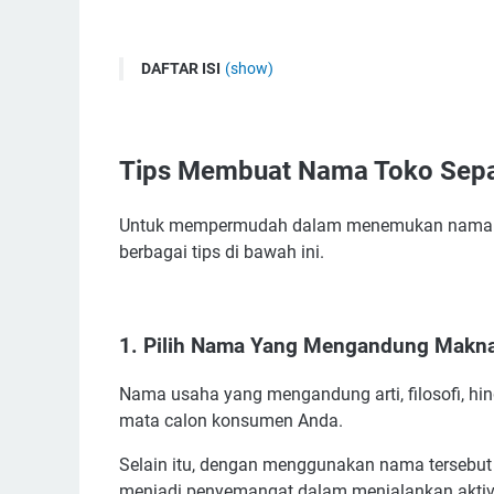
DAFTAR ISI
(show)
Tips Membuat Nama Toko Sepatu Yang Bagus da
1. Pilih Nama Yang Mengandung Makna
Tips Membuat Nama Toko Sepa
2. Pilih Nama Toko Sepatu Yang Simpel
3. Sisipkan Nama Yang Unik dan Kekinian
Untuk mempermudah dalam menemukan nama tok
4. Pakai Nama Sendiri/Pemilik
berbagai tips di bawah ini.
5. Sisipkan Kosakata Asing
6. Lihat dan Amati Nama Toko Sepatu Pesaing
7. Pakai Jasa Konsultasi Nama Usaha
1. Pilih Nama Yang Mengandung Makn
8. Pakai Metode Eliminasi
Manfaat Menggunakan Nama Toko Sepatu Yang
Nama usaha yang mengandung arti, filosofi, hin
mata calon konsumen Anda.
Nama Toko Sepatu Yang Bagus
Ide Nama Toko Sepatu Second Yang Unik
Selain itu, dengan menggunakan nama tersebut
Ide Nama Toko Sepatu Islami dan Belum Dipakai
menjadi penyemangat dalam menjalankan aktiv