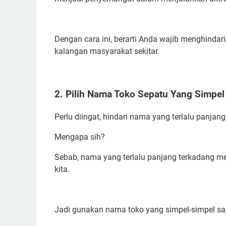
Ide Nama Toko Sepatu Lucu
Inspirasi Nama Toko Sepatu Wanita di Mall
Dengan cara ini, berarti Anda wajib menghinda
Nama Toko Sepatu Olahraga Yang Aesthetic
kalangan masyarakat sekitar.
Nama Yang Modern Untuk Usaha Toko Sepatu
Rekomendasi Nama Toko Sepatu Yang Bagus B
Nama Online Shop Sepatu Yang Bagus dan Hok
2. Pilih Nama Toko Sepatu Yang Simpel
Ide Nama Toko Sandal dan Sepatu Yang Kreatif
Kumpulan Nama Toko Sepatu di Shopee
Perlu diingat, hindari nama yang terlalu panj
Referensi Nama Merk Brand Sepatu Yang Terke
Mengapa sih?
Contoh Nama Toko Sepatu di Indonesia Yang B
Sebab, nama yang terlalu panjang terkadang 
Contoh Nama Toko Sepatu di Luar Negeri Yang 
kita.
Jadi gunakan nama toko yang simpel-simpel saj