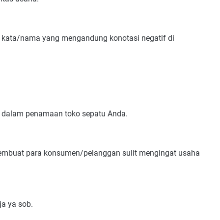
ri kata/nama yang mengandung konotasi negatif di
ahasa Indonesia
i
ang dalam penamaan toko sepatu Anda.
nal
agus
membuat para konsumen/pelanggan sulit mengingat usaha
Terbaik
a ya sob.