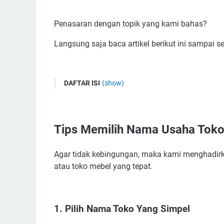
Penasaran dengan topik yang kami bahas?
Langsung saja baca artikel berikut ini sampai se
DAFTAR ISI
(show)
Tips Memilih Nama Usaha Toko Furniture
1. Pilih Nama Toko Yang Simpel
Tips Memilih Nama Usaha Toko 
2. Pilih Nama Toko Furniture Yang Mengand
3. Gunakan Kosakata Yang Unik dan Gampang
Agar tidak kebingungan, maka kami menghadirk
4. Coba Cari Referensi Nama Usaha Furniture
atau toko mebel yang tepat.
5. Pakai Nama Sendiri
6. Sisipkan Bahasa Asing
7. Catat Semua Ide Yang Muncul
1. Pilih Nama Toko Yang Simpel
8. Pakai Jasa Konsultasi Nama Usaha