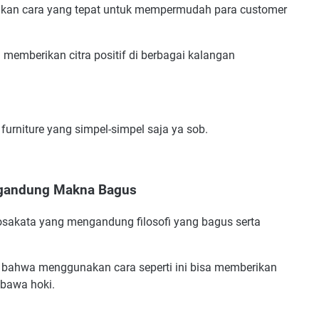
akan cara yang tepat untuk mempermudah para customer
 memberikan citra positif di berbagai kalangan
dan Sederhana
an
urniture yang simpel-simpel saja ya sob.
eren
engandung Makna Bagus
eri
osakata yang mengandung filosofi yang bagus serta
a, bahwa menggunakan cara seperti ini bisa memberikan
Yang Tepat
mbawa hoki.