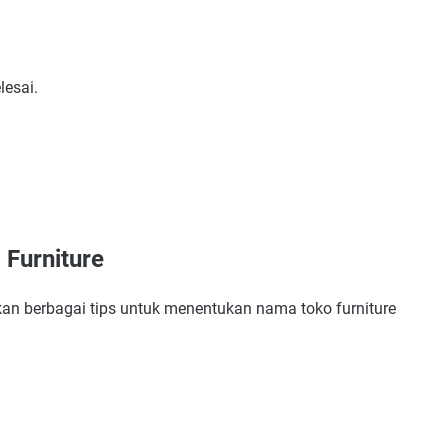
lesai.
Furniture
ung Makna Bagus
 Diingat
an berbagai tips untuk menentukan nama toko furniture
 Para Pesaing