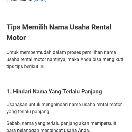
Tips Memilih Nama Usaha Rental Motor
1. Hindari Nama Yang Terlalu Panjang
Tips Memilih Nama Usaha Rental
2. Pakai Nama Yang Unik Serta Mudah Diucapkan
3. Pakai Nama Yang Memiliki Arti dan Makna
Motor
4. Gunakan Nama Yang Belum Dipakai
5. Carilah Berbagai Referensi Nama Usaha Pesaing
Untuk mempermudah dalam proses pemilihan nama
usaha rental motor nantinya, maka Anda bisa mengikuti
6. Sisipkan Nama Sendiri
tips-tips berikut ini.
7. Catat Semua Ide Yang Muncul
8. Pakai Jasa Konsultasi Nama Usaha
Rekomendasi Nama Usaha Rental Motor Yang Bagus
1. Hindari Nama Yang Terlalu Panjang
Ide Nama Usaha Rental Motor Yang Unik
Inspirasi Nama Bisnis Sewa Motor Yang Keren
Usahakan untuk menghindari nama usaha rental motor
Ide Nama Usaha Rental Motor Listrik
yang terlalu panjang.
Referensi Ide Nama Usaha Rental Motor di Indonesia
Sebab, nama yang terlalu panjang akan mempersulit
Manfaat Memakai Nama Usaha Rental Motor
para pelanggan mengingat usaha Anda.