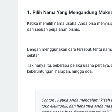
6. Memakai Nama Sendiri
7. Catat Semua Ide Yang Muncul
1. Pilih Nama Yang Mengandung Makn
8. Pakai Jasa Konsultasi Nama Usaha
Rekomendasi Nama Toko Elektronik Yang Bagus
Ketika memilih nama usaha, Anda bisa menyis
dari sebuah perjalanan bisnis.
Inspirasi Nama Toko Elektronik Yang Unik dan Ke
Ide Nama Toko Elektronik Islami
Ide Nama Toko Elektronik Bahasa Inggris
Dengan menggunakan cara tersebut, tentu nama
Ide Nama Toko Elektronik Online
sekitar.
Contoh Nama Toko Elektronik Memakai Nama Sen
Tak hanya itu, beberapa pelaku usaha percaya
Referensi Nama Toko Elektronik di Malaysia
keberuntungan, harapan, hingga doa.
Referensi Nama Toko Elektronik di Indonesia
Manfaat Memakai Nama Toko Elektronik Yang 
Contoh : Ketika Anda mengalami kisah 
toko elektronik, dan hebatnya Anda ma