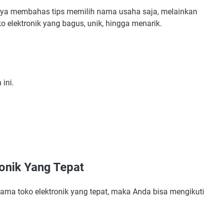
 hanya membahas tips memilih nama usaha saja, melainkan
 elektronik yang bagus, unik, hingga menarik.
ini.
onik Yang Tepat
an
ra Pesaing
a toko elektronik yang tepat, maka Anda bisa mengikuti
gris