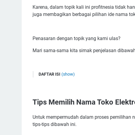
Karena, dalam topik kali ini profitnesia tidak
juga membagikan berbagai pilihan ide nama toko
Penasaran dengan topik yang kami ulas?
Mari sama-sama kita simak penjelasan dibawah 
DAFTAR ISI
(show)
Tips Memilih Nama Toko Elektronik Yang Tepat
1. Pilih Nama Yang Mengandung Makna
Tips Memilih Nama Toko Elektr
2. Pakai Nama Yang Unik dan Mudah Diucapk
3. Carilah Berbagai Referensi Nama Usaha Pa
Untuk mempermudah dalam proses pemilihan nam
4. Sisipkan Bahasa Asing ataupun Bahasa Ing
tips-tips dibawah ini.
5. Memilih Nama Yang Belum Dipakai