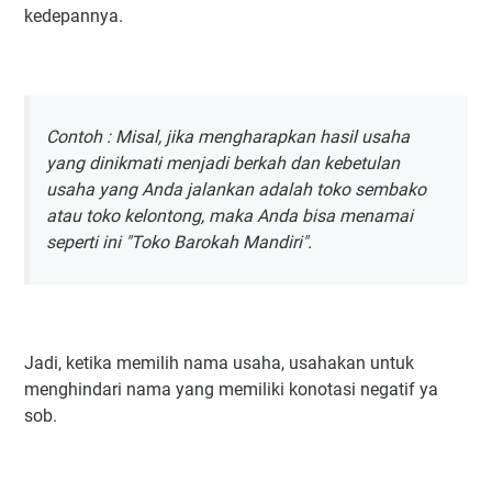
kedepannya.
11. Azza
12. Atyab
13. Asjad
14. Alhena
Contoh : Misal, jika mengharapkan hasil usaha
15. Aara
yang dinikmati menjadi berkah dan kebetulan
16. Afia
usaha yang Anda jalankan adalah toko sembako
17. Andhra
atau toko kelontong, maka Anda bisa menamai
seperti ini "Toko Barokah Mandiri".
18. Nama Usaha Yang Bagus Menurut Islam Dengan
Diawali Huruf A Lainnya
19. Busrain
20. Bazil
Jadi, ketika memilih nama usaha, usahakan untuk
21. Burhanuddin
menghindari nama yang memiliki konotasi negatif ya
22. Basir
sob.
23. Basyarah
24. Baahirah
25. Bariq