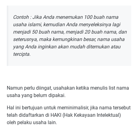
55. Ghaisan
56. Ghanim
Contoh : Jika Anda menemukan 100 buah nama
57. Ghazlan
usaha islami, kemudian Anda menyeleksinya lagi
58. Haidar
menjadi 50 buah nama, menjadi 20 buah nama, dan
seterusnya, maka kemungkinan besar, nama usaha
59. Hamdan
yang Anda inginkan akan mudah ditemukan atau
60. Haikal
tercipta.
61. Nama Usaha Yang Bagus Menurut Islam Dengan
Diawali Huruf H Lainnya
62. Irfan
63. Izdihaar
Namun perlu diingat, usahakan ketika menulis list nama
64. Ifana
usaha yang belum dipakai.
65. Jamil
Hal ini bertujuan untuk meminimalisir, jika nama tersebut
66. Jahran
telah didaftarkan di HAKI (Hak Kekayaan Intelektual)
67. Jamsyir
oleh pelaku usaha lain.
68. Jameela
69. Jauharah