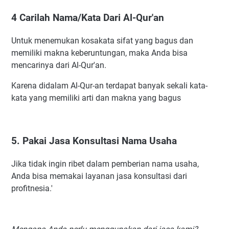
70. Jaliilah
4 Carilah Nama/Kata Dari Al-Qur'an
71. Lamih
Untuk menemukan kosakata sifat yang bagus dan
72. Lubawi
memiliki makna keberuntungan, maka Anda bisa
73. Lais
mencarinya dari Al-Qur'an.
74. Mikbad
Karena didalam Al-Qur-an terdapat banyak sekali kata-
75. Mirzan
kata yang memiliki arti dan makna yang bagus
76. Madani
77. Maida
78. Mafaza
5. Pakai Jasa Konsultasi Nama Usaha
79. Nurulillah
80. Najaha
Jika tidak ingin ribet dalam pemberian nama usaha,
81. Tabriiz
Anda bisa memakai layanan jasa konsultasi dari
profitnesia.'
82. Tuhfah
83. Tsurayya
84. Rizky