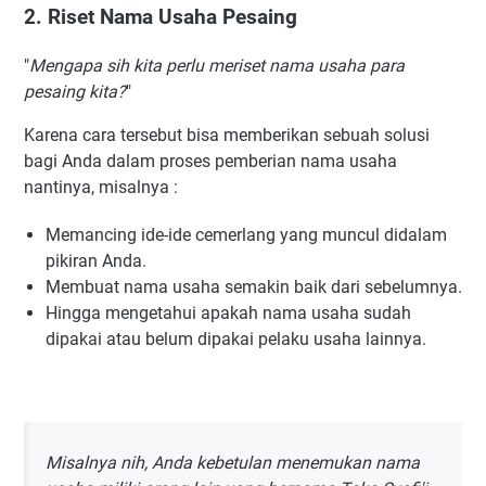
2. Riset Nama Usaha Pesaing
26. Bakir
27. Bashirah
"
Mengapa sih kita perlu meriset nama usaha para
pesaing kita?
"
28. Benazir
29. Bansheer
Karena cara tersebut bisa memberikan sebuah solusi
30. Balqis
bagi Anda dalam proses pemberian nama usaha
nantinya, misalnya :
31. Cakra
32. Calandra
Memancing ide-ide cemerlang yang muncul didalam
33. Candra
pikiran Anda.
34. Chayra
Membuat nama usaha semakin baik dari sebelumnya.
Hingga mengetahui apakah nama usaha sudah
35. Dzikra
dipakai atau belum dipakai pelaku usaha lainnya.
36. Dzaki
37. Daris
38. Dhamir
39. Dhiya
Misalnya nih, Anda kebetulan menemukan nama
40. Durar