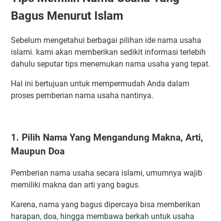
2. Riset Nama Usaha Pesaing
Bagus Menurut Islam
3. Tulis Sebanyak-Banyaknya Ide Yang Muncul
4 Carilah Nama/Kata Dari Al-Qur'an
Sebelum mengetahui berbagai pilihan ide nama usaha
5. Pakai Jasa Konsultasi Nama Usaha
islami. kami akan memberikan sedikit informasi terlebih
Rekomendasi Nama Usaha Yang Bagus Menurut Islam dan
dahulu seputar tips menemukan nama usaha yang tepat.
Artinya
Hal ini bertujuan untuk mempermudah Anda dalam
1. Aasiyah
proses pemberian nama usaha nantinya.
2. Afdhol
3. Amanah
4. Al Razaak
1. Pilih Nama Yang Mengandung Makna, Arti,
5. Al Fazza
Maupun Doa
6. Ar Raihan
Pemberian nama usaha secara islami, umumnya wajib
7. Al Baroqah
memiliki makna dan arti yang bagus.
8. Abbasy
9. Annisah
Karena, nama yang bagus dipercaya bisa memberikan
harapan, doa, hingga membawa berkah untuk usaha
10. Ariih/Arijj