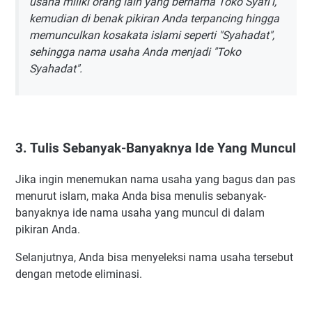
usaha miliki orang lain yang bernama Toko Syafi'i,
41. Din
kemudian di benak pikiran Anda terpancing hingga
42. Daanish
memunculkan kosakata islami seperti "Syahadat",
43. Nama Usaha Yang Bagus Menurut Islam Dengan
sehingga nama usaha Anda menjadi "Toko
Diawali Huruf D Lainnya
Syahadat".
44. Elisha
45. Emran
46. Elman
47. Emily
3. Tulis Sebanyak-Banyaknya Ide Yang Muncul
48. Fattah
Jika ingin menemukan nama usaha yang bagus dan pas
49. Fauzan
menurut islam, maka Anda bisa menulis sebanyak-
50. Faeyza
banyaknya ide nama usaha yang muncul di dalam
51. Fai'z
pikiran Anda.
52. Farhan
Selanjutnya, Anda bisa menyeleksi nama usaha tersebut
53. Nama Usaha Yang Bagus Menurut Islam Dengan
dengan metode eliminasi.
Diawali Huruf F Lainnya
54. Ghulam