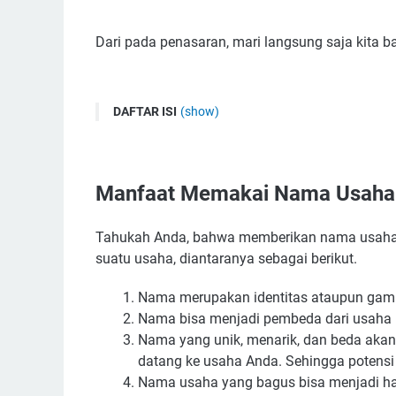
Dari pada penasaran, mari langsung saja kita ba
DAFTAR ISI
(show)
Manfaat Memakai Nama Usaha Laundry Yang T
Tips Memilih Nama Usaha Laundry Yang Tepat
Manfaat Memakai Nama Usaha 
1. Hindari Nama Yang Terlalu Panjang
2. Unik, Beda, dan Mudah Diucapkan
Tahukah Anda, bahwa memberikan nama usaha y
3. Bisa Memakai Nama Sendiri Maupun Nama 
suatu usaha, diantaranya sebagai berikut.
4. Pilih Nama Usaha Laundry Yang Mengand
5. Hindari Memakai Kata Vulgar dan Angka
Nama merupakan identitas ataupun gamb
6. Carilah Berbagai Referensi Nama Usaha Pa
Nama bisa menjadi pembeda dari usaha 
Nama yang unik, menarik, dan beda akan 
7. Pakai Jasa Konsultasi Nama Usaha
datang ke usaha Anda. Sehingga potensi
Contoh Nama Brand Laundry Terkenal
Nama usaha yang bagus bisa menjadi h
Ide Nama Toko Laundry Yang Menarik dan Keren