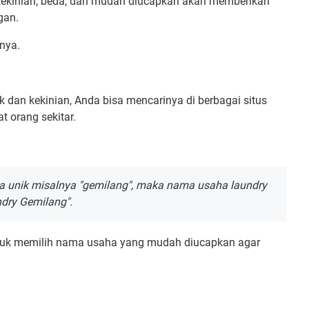
 kekinian, beda, dan mudah diucapkan akan memberikan
ggan.
nnya.
 dan kekinian, Anda bisa mencarinya di berbagai situs
t orang sekitar.
a unik misalnya "gemilang", maka nama usaha laundry
ndry Gemilang".
tuk memilih nama usaha yang mudah diucapkan agar