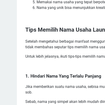
Memakai nama usaha yang tepat berpotens
Referensi Ide Nama Usaha Laundry Lucu
Nama yang unik bisa menunjukkan kreati
Rekomendasi Nama Usaha Laundry Yang Bagus 
Nama Usaha Laundry Bahasa Inggris dan Artiny
Nama Unik Untuk Usaha Laundry
Tips Memilih Nama Usaha Laun
Nama Islami Untuk Usaha Laundry
Ide Nama Usaha Laundry Yang Aesthetic
Setelah mengetahui berbagai manfaat mengguna
tidak membahas seputar tips memilih nama us
Nama Usaha Laundry Pembawa Hoki
Nama Usaha Laundry Bahasa Jawa
Untuk lebih jelasnya, ikuti tips-tips memilih nam
Nama Usaha Laundry Bahasa Jepang
Contoh Nama Usaha Laundry di Luar Negeri
1. Hindari Nama Yang Terlalu Panjang
Jika memberikan suatu nama usaha, sebisa mun
sob.
Sebab, nama yang simpel akan lebih mudah dii