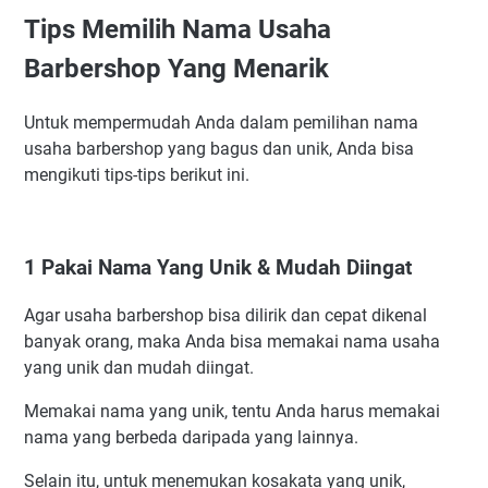
Tips Memilih Nama Usaha
2 Hindari Nama Yang Terlalu Panjang
3 Pakai Nama Yang Memiliki Arti & Makna Yang Bagus
Barbershop Yang Menarik
4 Sisipkan Bahasa Asing Maupun Bahasa Inggris
5 Sisipkan Angka Ke Dalam Nama Usaha
Untuk mempermudah Anda dalam pemilihan nama
usaha barbershop yang bagus dan unik, Anda bisa
6 Gunakan Nama Sendiri
mengikuti tips-tips berikut ini.
7 Carilah Berbagai Referensi Nama Usaha Para Pesaing
Manfaat Memakai Nama Usaha Barbershop Yang Tepat
Rekomendasi Nama Barbershop Yang Bagus
1 Pakai Nama Yang Unik & Mudah Diingat
Inspirasi Nama Barbershop Dalam Bahasa Inggris
Nama Usaha Barbershop Yang Keren
Agar usaha barbershop bisa dilirik dan cepat dikenal
Ide Nama Usaha Barber Yang Unik
banyak orang, maka Anda bisa memakai nama usaha
yang unik dan mudah diingat.
Ide Nama Usaha Barbershop Islami
Nama Barbershop Lucu
Memakai nama yang unik, tentu Anda harus memakai
Ide Nama Usaha Barbershop Bahasa Jawa Dan Artinya
nama yang berbeda daripada yang lainnya.
Contoh Nama Barbershop di Amerika
Selain itu, untuk menemukan kosakata yang unik,