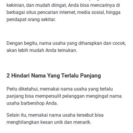
Contoh Nama Barbershop di Korea
kekinian, dan mudah diingat, Anda bisa mencarinya di
Contoh Nama Barbershop di Arab Saudi
berbagai situs pencarian internet, media sosial, hingga
pendapat orang sekitar.
Referensi Nama Usaha Barbershop Di Luar Negeri
Referensi Nama Barbershop di Indonesia
Dengan begitu, nama usaha yang diharapkan dan cocok,
akan lebih mudah Anda temukan.
2 Hindari Nama Yang Terlalu Panjang
Perlu diketahui, memakai nama usaha yang terlalu
panjang bisa mempersulit pelanggan mengingat nama
usaha barbershop Anda.
Selain itu, memakai nama usaha tersebut bisa
menghilangkan kesan unik dan menarik.