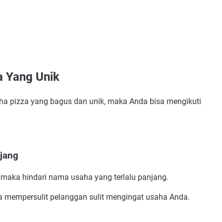
a Yang Unik
iingat
if
 pizza yang bagus dan unik, maka Anda bisa mengikuti
aing
epat
njang
chy & Siap Pakai
 maka hindari nama usaha yang terlalu panjang.
stetik
isa mempersulit pelanggan sulit mengingat usaha Anda.