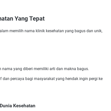
hatan Yang Tepat
 Kesehatan
lam memilih nama klinik kesehatan yang bagus dan unik,
a Lokasi Usaha
ehatan Lainnya
Tepat
s
n nama yang diberi memiliki arti dan makna bagus.
if dan percaya bagi masyarakat yang hendak ingin pergi ke
nesia
 Dunia Kesehatan