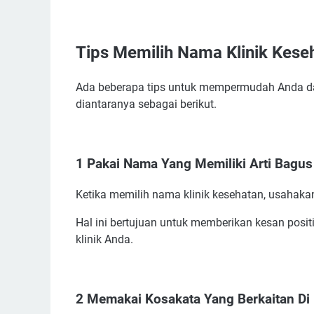
Tips Memilih Nama Klinik Kesehatan Yang Tepat
1 Pakai Nama Yang Memiliki Arti Bagus
Tips Memilih Nama Klinik Kese
2 Memakai Kosakata Yang Berkaitan Di Dunia
3 Hindari Kosakata Yang Bermakna Negatif
Ada beberapa tips untuk mempermudah Anda da
4 Pakai Nama Sendiri, Keluarga, Maupun Nam
diantaranya sebagai berikut.
5 Carilah Berbagai Referensi Nama Klinik Kes
Manfaat Memakai Nama Klinik Kesehatan Yang 
Rekomendasi Nama Klinik Kesehatan Yang Bagu
1 Pakai Nama Yang Memiliki Arti Bagus
Ide Nama Klinik Kesehatan Yang Unik
Contoh Nama Klinik Kesehatan Islami
Ketika memilih nama klinik kesehatan, usahaka
Referensi Nama Klinik Kesehatan di Luar Negeri
Hal ini bertujuan untuk memberikan kesan posit
Contoh Referensi Nama Klinik Kesehatan di Indo
klinik Anda.
2 Memakai Kosakata Yang Berkaitan Di