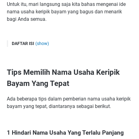
Untuk itu, mari langsung saja kita bahas mengenai ide
nama usaha keripik bayam yang bagus dan menarik
bagi Anda semua.
DAFTAR ISI
(show)
Tips Memilih Nama Usaha Keripik Bayam Yang Tepat
1 Hindari Nama Usaha Yang Terlalu Panjang
Tips Memilih Nama Usaha Keripik
2 Sisipkan Kata Sifat Maupun Kata Kerja
3 Sisipkan Bahasa Asing
Bayam Yang Tepat
4 Gunakan Nama Sendiri Maupun Nama Lokasi Usaha
5 Carilah Berbagai Referensi Nama Usaha Pesaing
Ada beberapa tips dalam pemberian nama usaha keripik
bayam yang tepat, diantaranya sebagai berikut.
Manfaat Menggunakan Nama Usaha Keripik Bayam Yang
Bagus dan Unik
Ide Nama Usaha Keripik Bayam Simpel dan Unik
Referensi Nama Usaha Keripik Bayam Yang Bagus dan
1 Hindari Nama Usaha Yang Terlalu Panjang
Artinya