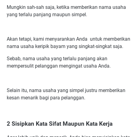
Mungkin sah-sah saja, ketika memberikan nama usaha
Nama Kemasan Keripik Bayam Menggunakan Bahasa
Asing
yang terlalu panjang maupun simpel.
Kumpulan Nama Usaha Keripik Bayam Menggunakan
Nama Sendiri
Nama Usaha Keripik Bayam Menggunakan Nama Tempat
Akan tetapi, kami menyarankan Anda untuk memberikan
Usaha
nama usaha keripik bayam yang singkat-singkat saja.
Referensi Nama Usaha Keripik Bayam di Indonesia
Sebab, nama usaha yang terlalu panjang akan
mempersulit pelanggan mengingat usaha Anda.
Selain itu, nama usaha yang simpel justru memberikan
kesan menarik bagi para pelanggan.
2 Sisipkan Kata Sifat Maupun Kata Kerja