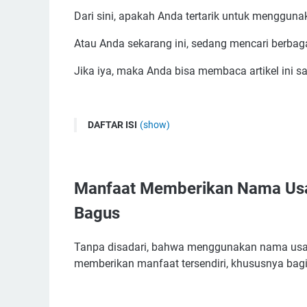
Dari sini, apakah Anda tertarik untuk mengg
Atau Anda sekarang ini, sedang mencari berba
Jika iya, maka Anda bisa membaca artikel ini s
DAFTAR ISI
(show)
Manfaat Memberikan Nama Usaha Bubur Sumsu
Tips Memilih Nama Usaha Bubur Sumsum Yang 
Manfaat Memberikan Nama Us
1 Hindari Penggunaan Nama Usaha Yang Terl
2 Menyisipkan Kata Kerja Maupun Kata Sifat
Bagus
3 Sisipkan Bahasa Asing Yang Unik dan Bagus
4 Bisa Menggunakan Bahasa Daerah
Tanpa disadari, bahwa menggunakan nama usah
memberikan manfaat tersendiri, khususnya bagi
5 Gunakan Nama Usaha Sendiri Hingga Lokas
5 Carilah Berbagai Referensi Nama Usaha Par
Ide Nama Usaha Bubur Sumsum Yang Unik