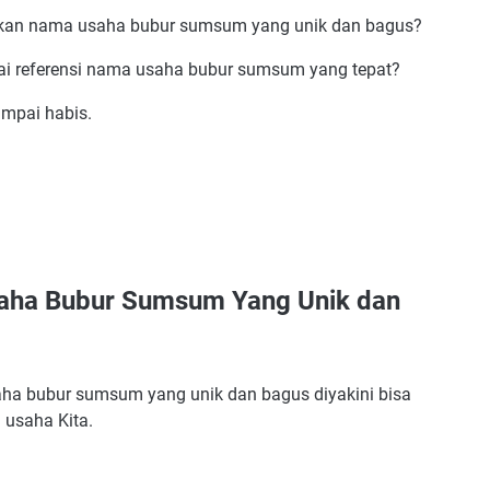
unakan nama usaha bubur sumsum yang unik dan bagus?
gai referensi nama usaha bubur sumsum yang tepat?
ampai habis.
m Yang Unik dan Bagus
Tepat
aha Bubur Sumsum Yang Unik dan
alu Panjang
a bubur sumsum yang unik dan bagus diyakini bisa
 usaha Kita.
i Usaha
a Pesaing