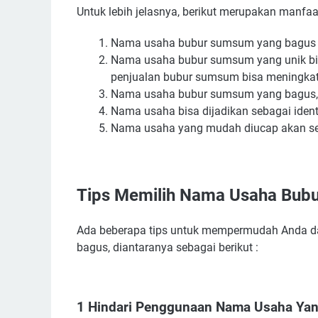
Untuk lebih jelasnya, berikut merupakan manf
Ide Nama Usaha Bubur Sumsum Yang Bagus
Ide Nama Usaha Bubur Sumsum Bayi Yang Mena
Nama usaha bubur sumsum yang bagus dan
Referensi Nama Usaha Bubur Sumsum di Indone
Nama usaha bubur sumsum yang unik bi
penjualan bubur sumsum bisa meningkat
Nama usaha bubur sumsum yang bagus, 
Nama usaha bisa dijadikan sebagai identi
Nama usaha yang mudah diucap akan sela
Tips Memilih Nama Usaha Bub
Ada beberapa tips untuk mempermudah Anda d
bagus, diantaranya sebagai berikut :
1 Hindari Penggunaan Nama Usaha Yang