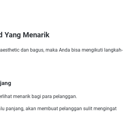
d Yang Menarik
nah Dipakai
okasi Usaha
 aesthetic dan bagus, maka Anda bisa mengikuti langkah-
njang
rlihat menarik bagi para pelanggan.
gus
alu panjang, akan membuat pelanggan sulit mengingat
rkenal
Unik dan Bagus