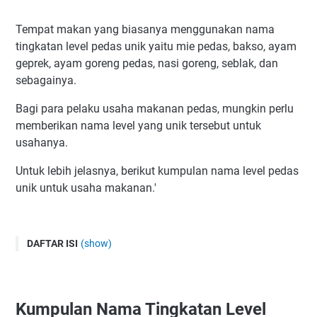
Tempat makan yang biasanya menggunakan nama
tingkatan level pedas unik yaitu mie pedas, bakso, ayam
geprek, ayam goreng pedas, nasi goreng, seblak, dan
sebagainya.
Bagi para pelaku usaha makanan pedas, mungkin perlu
memberikan nama level yang unik tersebut untuk
usahanya.
Untuk lebih jelasnya, berikut kumpulan nama level pedas
unik untuk usaha makanan.'
DAFTAR ISI
(show)
Kumpulan Nama Tingkatan Level Pedas Unik
Nama Level Pedas Diambil Dari Gamers
Kumpulan Nama Tingkatan Level
Nama Tingkatan Level Pedas Orang