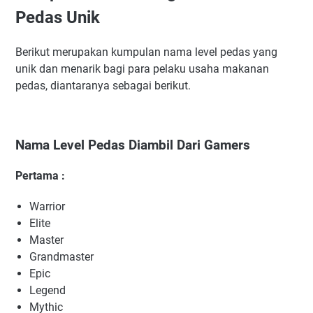
Nama Level Pedas Dari Gestur Bibir Bahasa Jawa
Pedas Unik
Nama Mie Level Pedas Yang Unik
Nama Level Pedas Lainnya
Berikut merupakan kumpulan nama level pedas yang
unik dan menarik bagi para pelaku usaha makanan
pedas, diantaranya sebagai berikut.
Nama Level Pedas Diambil Dari Gamers
Pertama :
Warrior
Elite
Master
Grandmaster
Epic
Legend
Mythic